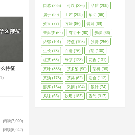
口感
(285)
可以
(226)
品质
(209)
属于
(99)
工艺
(209)
帮助
(66)
效果
(77)
方法
(86)
普洱
(69)
普洱茶
(62)
有助于
(90)
步骤
(66)
浓郁
(101)
特点
(105)
独特
(255)
生长
(73)
白毫
(76)
白茶
(100)
红茶
(65)
绿茶
(128)
花香
(131)
什么特征
茶叶
(353)
茶多酚
(90)
茶树
(96)
61)
茶汤
(178)
茶类
(62)
适合
(112)
醇厚
(154)
采摘
(104)
银针
(74)
风味
(65)
饮用
(183)
香气
(317)
阅读
(7,090)
阅读
(6,942)