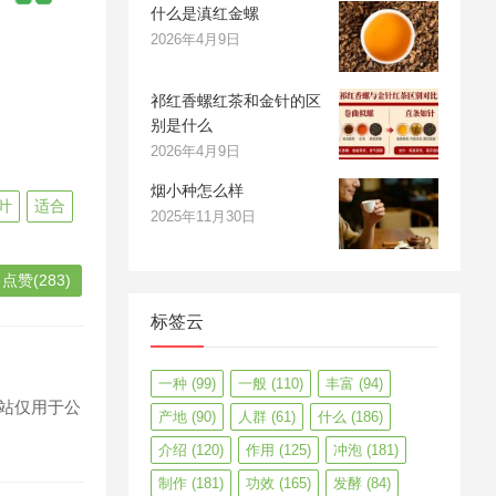
什么是滇红金螺
2026年4月9日
祁红香螺红茶和金针的区
别是什么
2026年4月9日
烟小种怎么样
叶
适合
2025年11月30日
点赞(283)
标签云
一种
(99)
一般
(110)
丰富
(94)
站仅用于公
产地
(90)
人群
(61)
什么
(186)
介绍
(120)
作用
(125)
冲泡
(181)
制作
(181)
功效
(165)
发酵
(84)