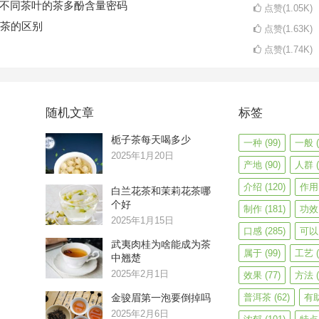
码不同茶叶的茶多酚含量密码
点赞(1.05K)
茶的区别
点赞(1.63K)
点赞(1.74K)
随机文章
标签
栀子茶每天喝多少
一种
(99)
一般
(
2025年1月20日
产地
(90)
人群
(
介绍
(120)
作用
白兰花茶和茉莉花茶哪
个好
制作
(181)
功效
2025年1月15日
口感
(285)
可以
武夷肉桂为啥能成为茶
属于
(99)
工艺
(
中翘楚
2025年2月1日
效果
(77)
方法
(
金骏眉第一泡要倒掉吗
普洱茶
(62)
有
2025年2月6日